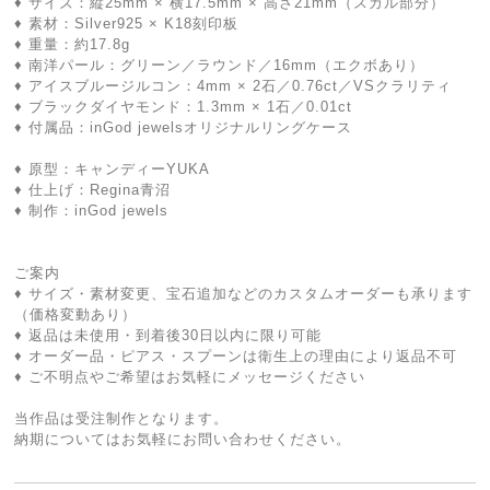
♦ サイズ：縦25mm × 横17.5mm × 高さ21mm（スカル部分）
♦ 素材：Silver925 × K18刻印板
♦ 重量：約17.8g
♦ 南洋パール：グリーン／ラウンド／16mm（エクボあり）
♦ アイスブルージルコン：4mm × 2石／0.76ct／VSクラリティ
♦ ブラックダイヤモンド：1.3mm × 1石／0.01ct
♦ 付属品：inGod jewelsオリジナルリングケース
♦ 原型：キャンディーYUKA
♦ 仕上げ：Regina青沼
♦ 制作：inGod jewels
ご案内
♦ サイズ・素材変更、宝石追加などのカスタムオーダーも承ります
（価格変動あり）
♦ 返品は未使用・到着後30日以内に限り可能
♦ オーダー品・ピアス・スプーンは衛生上の理由により返品不可
♦ ご不明点やご希望はお気軽にメッセージください
当作品は受注制作となります。
納期についてはお気軽にお問い合わせください。