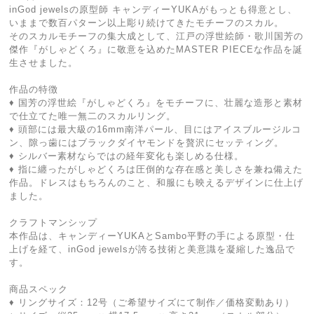
inGod jewelsの原型師 キャンディーYUKAがもっとも得意とし、
いままで数百パターン以上彫り続けてきたモチーフのスカル。
そのスカルモチーフの集大成として、江戸の浮世絵師・歌川国芳の
傑作『がしゃどくろ』に敬意を込めたMASTER PIECEな作品を誕
生させました。
作品の特徴
♦ 国芳の浮世絵『がしゃどくろ』をモチーフに、壮麗な造形と素材
で仕立てた唯一無二のスカルリング。
♦ 頭部には最大級の16mm南洋パール、目にはアイスブルージルコ
ン、隙っ歯にはブラックダイヤモンドを贅沢にセッティング。
♦ シルバー素材ならではの経年変化も楽しめる仕様。
♦ 指に纏ったがしゃどくろは圧倒的な存在感と美しさを兼ね備えた
作品。ドレスはもちろんのこと、和服にも映えるデザインに仕上げ
ました。
クラフトマンシップ
本作品は、キャンディーYUKAとSambo平野の手による原型・仕
上げを経て、inGod jewelsが誇る技術と美意識を凝縮した逸品で
す。
商品スペック
♦ リングサイズ：12号（ご希望サイズにて制作／価格変動あり）