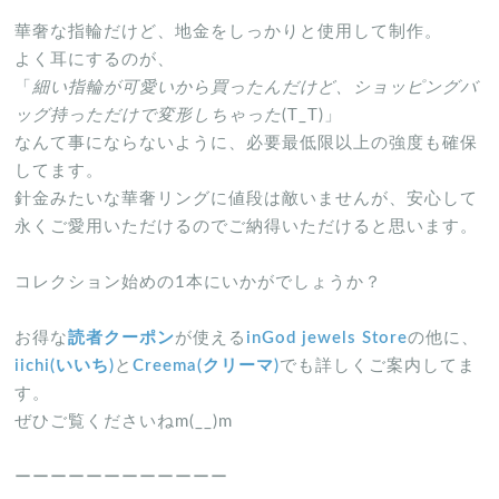
華奢な指輪だけど、地金をしっかりと使用して制作。
よく耳にするのが、
「
細い指輪が可愛いから買ったんだけど、ショッピングバ
ッグ持っただけで変形しちゃった
(T_T)」
なんて事にならないように、必要最低限以上の強度も確保
してます。
針金みたいな華奢リングに値段は敵いませんが、安心して
永くご愛用いただけるのでご納得いただけると思います。
コレクション始めの1本にいかがでしょうか？
お得な
読者クーポン
が使える
inGod jewels Store
の他に、
iichi(いいち)
と
Creema(クリーマ)
でも詳しくご案内してま
す。
ぜひご覧くださいねm(__)m
ーーーーーーーーーーーー