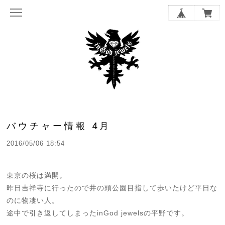
バウチャー情報 4月
2016/05/06 18:54
東京の桜は満開。
昨日吉祥寺に行ったので井の頭公園目指して歩いたけど平日な
のに物凄い人。
途中で引き返してしまったinGod jewelsの平野です。