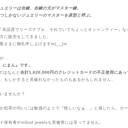
ュエリーは合鍵。合鍵の元がマスター鍵。
つしかないジュエリーのマスターを原型と呼ぶ。
『高品質でリーズナブル、それでいてちょっとオシャンティー』な
方に販売をしてきました。
さまに御礼申し上げますm(__)m
が…
う にまん』です。
lsではなんと
合計1,620,000円のクレジットカードの不正使用にあ
、もしかすると見破れなかったものもあるかもしれません。
いませんか？
か犯罪の匂いには敏感のようで『怪しいなぁ…』と感じたら、カ
有者やinGod jewelsも実被害には至ってません。