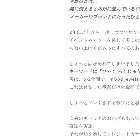
※原型とは…
鍵に例えると店頭に並んでいるジ
メーカーやブランドにたったひと
2年ほど前から、少しづつですが
イベントやネットを通じて多くの
お買い上げくださったすべてのお客
ちょっと話がそれてしまいました
キーワードは『ひゃく ろくじゅ
実はこの2年間で、inGod jewe
これは発覚した事案だけの金額で
ちょっとドン引きする数字だと思
自身のキャリアのおかげもあって
確認を実施。
それが功を奏してクレジットカード保