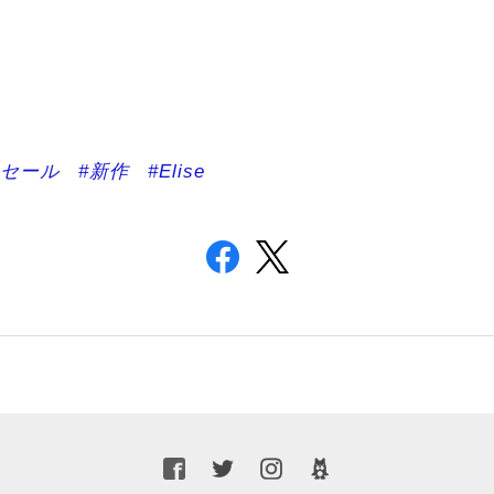
#セール
#新作
#Elise