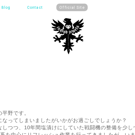
Official Site
Blog
Contact
lsの平野です。
になってしまいましたがいかがお過ごしでしょうか？
なしつつ、10年間塩漬けにしていた戦闘機の整備を少し
料系を中心にリフレッシュ作業を行ってきましたが、い