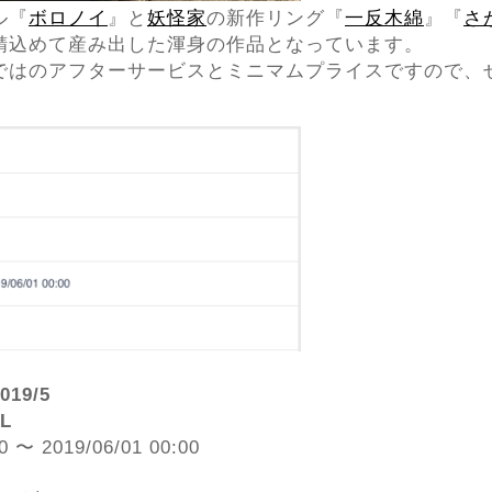
ル『
ボロノイ
』と
妖怪家
の新作リング『
一反木綿
』『
さ
精込めて産み出した渾身の作品となっています。
ではのアフターサービスとミニマムプライスですので、
19/5
L
〜 2019/06/01 00:00